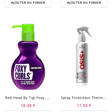
AJOUTER AU PANIER
AJOUTER AU PANIER
B
Ed Head By Tigi Foxy Curls...
S
Pray Protecteur Thermique-...
18,48 €
17,90 €