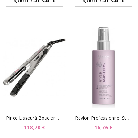
AJOUTER AU PANIER
AJOUTER AU PANIER
P
Ince Lisseurà Boucler 2 En...
R
Evlon Professionnel Style...
118,70 €
16,76 €