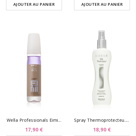
AJOUTER AU PANIER
AJOUTER AU PANIER
S
Pray Thermoprotecteur-...
Wella Professionals Eimi...
17,90 €
18,90 €