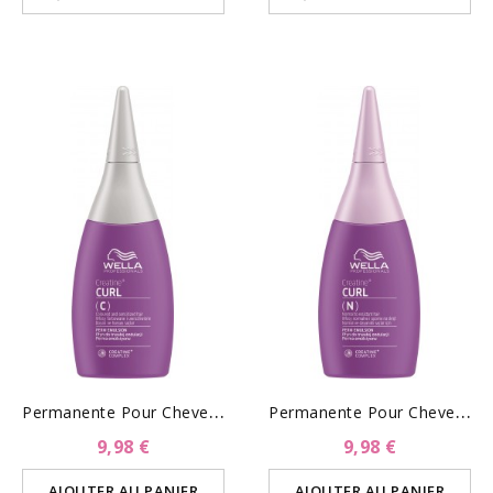
P
Ermanente Pour Cheveux...
P
Ermanente Pour Cheveux...
9,98 €
9,98 €
AJOUTER AU PANIER
AJOUTER AU PANIER