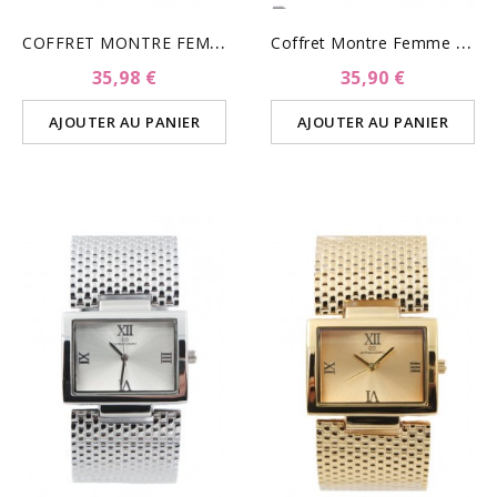
C
OFFRET MONTRE FEMME ET...
C
Offret Montre Femme Avec...
35,98 €
35,90 €
AJOUTER AU PANIER
AJOUTER AU PANIER