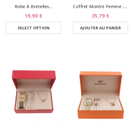
C
Offret Montre Femme Et...
Robe À Bretelles...
19,90 €
35,79 €
SELECT OPTION
AJOUTER AU PANIER