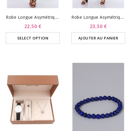
R
Obe Longue Asymétrique -...
R
Obe Longue Asymétrique -...
22,50 €
23,50 €
SELECT OPTION
AJOUTER AU PANIER