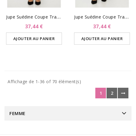
J
Upe Suédine Coupe Trapèze-...
J
Upe Suédine Coupe Trapèze-...
37,44 €
37,44 €
AJOUTER AU PANIER
AJOUTER AU PANIER
Affichage de 1-36 of 70 élément(s)
1
2
FEMME