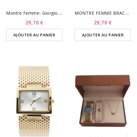
M
Ontre Femme- Giorgio &...
M
ONTRE FEMME BRACELET...
29,70 €
29,70 €
AJOUTER AU PANIER
AJOUTER AU PANIER