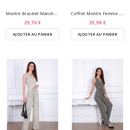
M
Ontre Bracelet Manchette...
C
Offret Montre Femme Et...
29,70 €
35,98 €
AJOUTER AU PANIER
AJOUTER AU PANIER