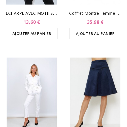
É
CHARPE AVEC MOTIFS- BEIGE
C
Offret Montre Femme Et...
13,60 €
35,98 €
AJOUTER AU PANIER
AJOUTER AU PANIER