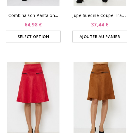
J
Upe Suédine Coupe Trapèze-...
Combinaison Pantalon...
64,98 €
37,44 €
SELECT OPTION
AJOUTER AU PANIER