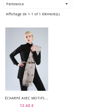

Pertinence
Affichage de 1-1 of 1 élément(s)
É
CHARPE AVEC MOTIFS- BEIGE
13,60 €