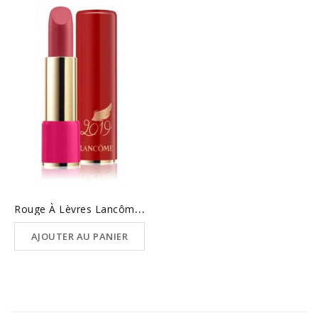
R
Ouge À Lèvres Lancôme...
AJOUTER AU PANIER